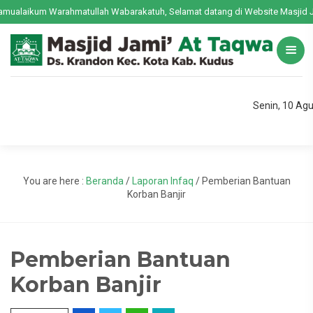
ualaikum Warahmatullah Wabarakatuh, Selamat datang di Website Masjid Ja
Senin, 10 Ag
You are here :
Beranda
/
Laporan Infaq
/
Pemberian Bantuan
Korban Banjir
Pemberian Bantuan
Korban Banjir