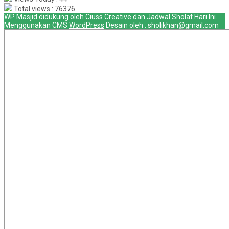
Total views : 76376
WP Masjid didukung oleh
Ciuss Creative
dan
Jadwal Sholat Hari Ini
.
Menggunakan CMS
WordPress
Desain oleh : sholikhan@gmail.com