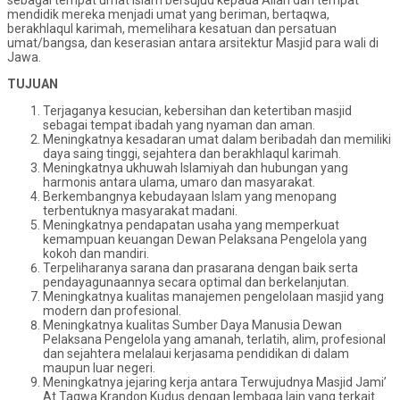
mendidik mereka menjadi umat yang beriman, bertaqwa,
berakhlaqul karimah, memelihara kesatuan dan persatuan
umat/bangsa, dan keserasian antara arsitektur Masjid para wali di
Jawa.
TUJUAN
Terjaganya kesucian, kebersihan dan ketertiban masjid
sebagai tempat ibadah yang nyaman dan aman.
Meningkatnya kesadaran umat dalam beribadah dan memiliki
daya saing tinggi, sejahtera dan berakhlaqul karimah.
Meningkatnya ukhuwah Islamiyah dan hubungan yang
harmonis antara ulama, umaro dan masyarakat.
Berkembangnya kebudayaan Islam yang menopang
terbentuknya masyarakat madani.
Meningkatnya pendapatan usaha yang memperkuat
kemampuan keuangan Dewan Pelaksana Pengelola yang
kokoh dan mandiri.
Terpeliharanya sarana dan prasarana dengan baik serta
pendayagunaannya secara optimal dan berkelanjutan.
Meningkatnya kualitas manajemen pengelolaan masjid yang
modern dan profesional.
Meningkatnya kualitas Sumber Daya Manusia Dewan
Pelaksana Pengelola yang amanah, terlatih, alim, profesional
dan sejahtera melalaui kerjasama pendidikan di dalam
maupun luar negeri.
Meningkatnya jejaring kerja antara Terwujudnya Masjid Jami’
At Taqwa Krandon Kudus dengan lembaga lain yang terkait