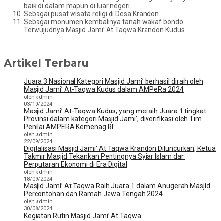
baik di dalam mapun di luar negeri.
Sebagai pusat wisata religi di Desa Krandon.
Sebagai monumen kembalinya tanah wakaf bondo
Terwujudnya Masjid Jami’ At Taqwa Krandon Kudus.
Artikel Terbaru
Juara 3 Nasional Kategori Masjid Jami’ berhasil diraih oleh
Masjid Jami’ At-Taqwa Kudus dalam AMPeRa 2024
oleh admin
03/10/2024
Masjid Jami’ At-Taqwa Kudus, yang meraih Juara 1 tingkat
Provinsi dalam kategori Masjid Jami’, diverifikasi oleh Tim
Penilai AMPERA Kemenag RI
oleh admin
22/09/2024
Digitalisasi Masjid Jami’ At Taqwa Krandon Diluncurkan, Ketua
Takmir Masjid Tekankan Pentingnya Syiar Islam dan
Perputaran Ekonomi di Era Digital
oleh admin
18/09/2024
Masjid Jami’ At Taqwa Raih Juara 1 dalam Anugerah Masjid
Percontohan dan Ramah Jawa Tengah 2024
oleh admin
30/08/2024
Kegiatan Rutin Masjid Jami’ At Taqwa