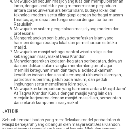
Mewujudkan sebuah masjid yang luas dan mampu bertahan
lama, dengan arsitektur yang mencerminkan perpaduan
antara corak universal arsitektur Islam, budaya lokal, dan
teknologi modern, serta dilengkapi dengan berbagai macam
fasilitas, agar dapat berfungsi sesuai dengan tuntunan
Rasulullah.
Mewujudkan sistem pengelolaan masjid yang modern dan
profesional.
Mengembangkan seni budaya bernafaskan Islam yang
harmoni dengan budaya lokal dan pemeliharaan estetika
masjid.
Mewujudkan masjid sebagai sentral wisata religius dan
kebanggaan masyarakat Desa Krandon.
Menyelenggarakan kegiatan-kegiatan peribadatan, dakwah
dan pendidikan dalam rangka membimbing umat agar
memiliki keteguhan iman dan taqwa, akhlaqul karimah,
kesalihan individu dan sosial, semangat ukhuwah Islamiyah,
patriotisme, berilmu, patuh pada hukum, dan peduli
lingkungan serta memelihara iklim sejuk.
Mewujudkan keterpaduan yang harmonis antara Masjid Jami’
At Taqwa Krandon Kudus dengan masjid yang lain dan
menjalin kerjasama dengan masjid-masjid lain, pemerintah
dan seluruh komponen masyarakat.
JATI DIRI
Sebuah tempat ibadah yang merefleksikan model peribadatan di
Masjid bersejarah yang dibangun oleh masyarakat Desa Krandon,
sebagai tempat umat Islam bersujud kepada Allah dan tempat