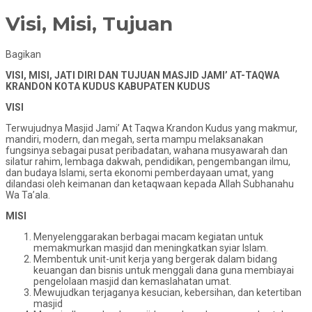
Visi, Misi, Tujuan
Bagikan
VISI, MISI, JATI DIRI DAN TUJUAN MASJID JAMI’ AT-TAQWA
KRANDON KOTA KUDUS KABUPATEN KUDUS
VISI
Terwujudnya Masjid Jami’ At Taqwa Krandon Kudus yang makmur,
mandiri, modern, dan megah, serta mampu melaksanakan
fungsinya sebagai pusat peribadatan, wahana musyawarah dan
silatur rahim, lembaga dakwah, pendidikan, pengembangan ilmu,
dan budaya Islami, serta ekonomi pemberdayaan umat, yang
dilandasi oleh keimanan dan ketaqwaan kepada Allah Subhanahu
Wa Ta’ala.
MISI
Menyelenggarakan berbagai macam kegiatan untuk
memakmurkan masjid dan meningkatkan syiar Islam.
Membentuk unit-unit kerja yang bergerak dalam bidang
keuangan dan bisnis untuk menggali dana guna membiayai
pengelolaan masjid dan kemaslahatan umat.
Mewujudkan terjaganya kesucian, kebersihan, dan ketertiban
masjid