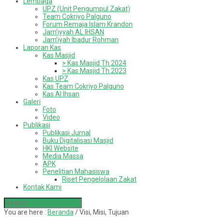
Lembaga
UPZ (Unit Pengumpul Zakat)
Team Cokriyo Palguno
Forum Remaja Islam Krandon
Jam’iyyah AL IHSAN
Jam’iyah Ibadur Rohman
Laporan Kas
Kas Masjid
> Kas Masjid Th 2024
> Kas Masjid Th 2023
Kas UPZ
Kas Team Cokriyo Palguno
Kas Al Ihsan
Galeri
Foto
Video
Publikasi
Publikasi Jurnal
Buku Digitalisasi Masjid
HKI Website
Media Massa
APK
Penelitian Mahasiswa
Riset Pengelolaan Zakat
Kontak Kami
You are here :
Beranda
/
Visi, Misi, Tujuan