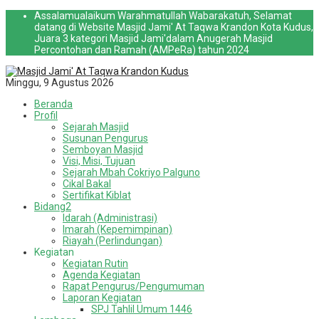
Assalamualaikum Warahmatullah Wabarakatuh, Selamat
datang di Website Masjid Jami' At Taqwa Krandon Kota Kudus,
Juara 3 kategori Masjid Jami'dalam Anugerah Masjid
Percontohan dan Ramah (AMPeRa) tahun 2024
Minggu, 9 Agustus 2026
Beranda
Profil
Sejarah Masjid
Susunan Pengurus
Semboyan Masjid
Visi, Misi, Tujuan
Sejarah Mbah Cokriyo Palguno
Cikal Bakal
Sertifikat Kiblat
Bidang2
Idarah (Administrasi)
Imarah (Kepemimpinan)
Riayah (Perlindungan)
Kegiatan
Kegiatan Rutin
Agenda Kegiatan
Rapat Pengurus/Pengumuman
Laporan Kegiatan
SPJ Tahlil Umum 1446