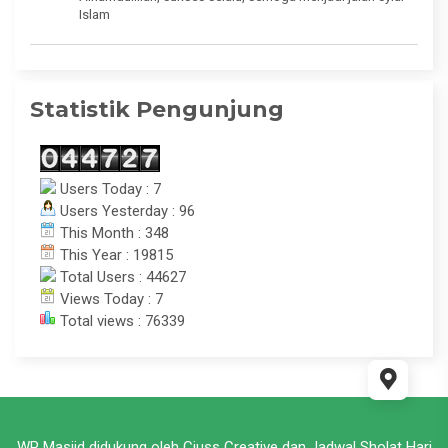
Islam
Statistik Pengunjung
Users Today : 7
Users Yesterday : 96
This Month : 348
This Year : 19815
Total Users : 44627
Views Today : 7
Total views : 76339
WP Masjid didukung oleh
Ciuss Creative
dan
Jadwal Sholat Hari