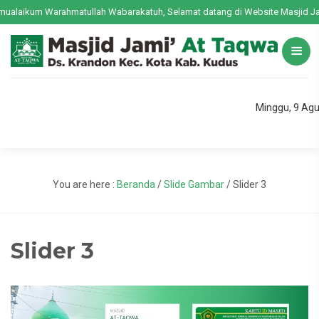
alaikum Warahmatullah Wabarakatuh, Selamat datang di Website Masjid Jami
Minggu, 9 Ag
You are here :
Beranda
/
Slide Gambar
/
Slider 3
Slider 3