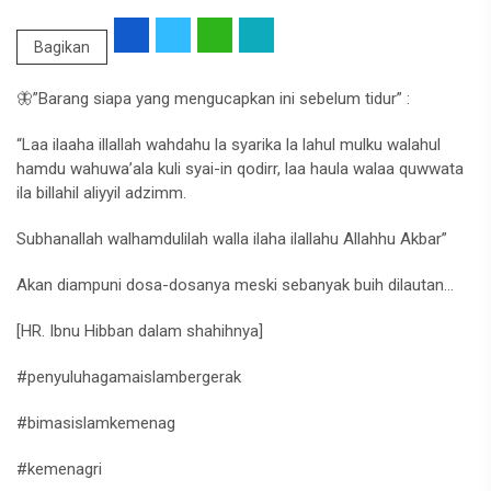
Bagikan
🦋”Barang siapa yang mengucapkan ini sebelum tidur” :
“Laa ilaaha illallah wahdahu la syarika la lahul mulku walahul
hamdu wahuwa’ala kuli syai-in qodirr, laa haula walaa quwwata
ila billahil aliyyil adzimm.
Subhanallah walhamdulilah walla ilaha ilallahu Allahhu Akbar”
Akan diampuni dosa-dosanya meski sebanyak buih dilautan…
[HR. Ibnu Hibban dalam shahihnya]
#penyuluhagamaislambergerak
#bimasislamkemenag
#kemenagri