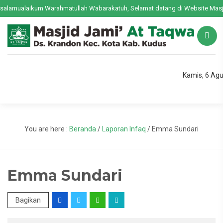
alamualaikum Warahmatullah Wabarakatuh, Selamat datang di Website Masjid
Kamis, 6 Ag
You are here :
Beranda
/
Laporan Infaq
/
Emma Sundari
Emma Sundari
Bagikan