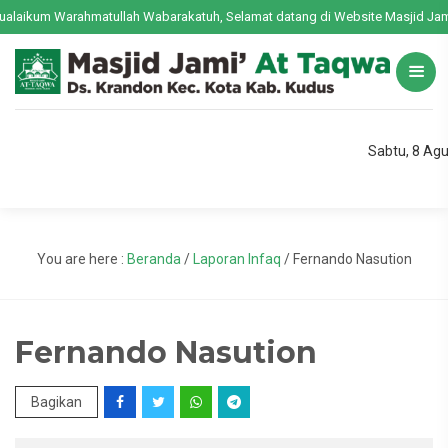
laikum Warahmatullah Wabarakatuh, Selamat datang di Website Masjid Jami'
Sabtu, 8 Ag
You are here :
Beranda
/
Laporan Infaq
/
Fernando Nasution
Fernando Nasution
Bagikan