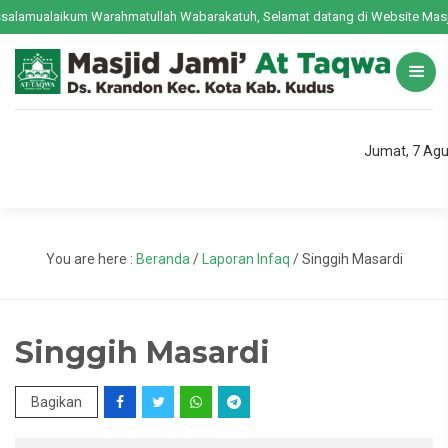
alamualaikum Warahmatullah Wabarakatuh, Selamat datang di Website Masjid
Jumat, 7 Agu
You are here :
Beranda
/
Laporan Infaq
/
Singgih Masardi
Singgih Masardi
Bagikan